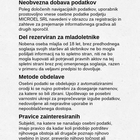
Neobvezna dobava podatkov
Poleg določenih navigacijskih podatkov, uporabnik
prostovoljno vnese osebne podatke podjetju
MICROEL SRL navedeni v obrazcu za registracijo in
zahteve za prejemanje informativnega gradiva ali
drugih sporočil.
Del rezerviran za mladoletnike
Nobena oseba mlajša od 18 let, brez predhodnega
soglasja svojih staršev ali skrbnikov ne bo mogla
pošiljati informacij na to spletno stran, niti ne bo
mogla kupovati ali potrjevati pravnih aktov na tej
spletni strani brez prej omenjenega soglasja, razen
v primeru da veljavni predpisi to dovoljuje.
Metode obdelave
Osebni podatki se obdelujejo z avtomatiziranimi
orodji ki se nujno potrebni za doseganje namenov,
za katere so bili zbrani. Upoštevajo se posebni
varnostni ukrepi za preprečevanje izgube podatkov,
nedovoljene ali nepravilne uporabe in
nepooblaščenega dostopa.
Pravice zainteresiranih
Subjekti, na katere se nanašajo osebni podatki,
imajo pravico da kadar koli pridobijo potrditev
njihovega obstoja ali drugače poznajo njihovo
vsebino in izvor, preverijo njihovo točnost ali