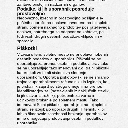
zahtevo pristojnih nadzornih organov.
Podatke, ki jih uporabnik posreduje
prostovoljno
Neobvezno, izrecno in prostovoljno pošiljanje e-
poštnih sporočil na naslove navedene na tej spletni
strani, pomeni naknadno pridobitev pošiljateljevega
naslova, potrebnega za odgovor na zahteve, pa
tudi vseh drugih osebnih podatkov, vključenih v
sporočilo.
Piškotki
V zvezi s tem, spletno mesto ne pridobiva nobenih
osebnih podatkov o uporabniku. Piškotki se ne
uporabljajo za prenos osebnih podatkov, prav tako
se ne uporabljajo tako imenovani c.d. trajni piškotki
katere koli vrste ali sistemi za sledenje
uporabnikom. Uporaba piškotkov (ki se ne shranijo
trajno v uporabnikovem računalniku in izginejo, ko
je brskalnik zaprt) so strogo omejeni na prenos
identifikatorjev sej (sestavljenih iz naključnih številk,
ki jih ustvari strežnik), potrebnih za varno in
učinkovito brskanje po spletnem mestu. Tako
imenovani Sejni piškotki, uporabljeni na tej spletni
strani, se izogibajo uporabi drugih IT tehnik, ki bi
lahko škodovale zasebnosti brskanja uporabnikov
in ne omogočajo pridobivanja osebnih podatkov
uporabnika.