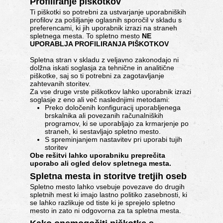
Profiliranje piškotkov
Ti piškotki so potrebni za ustvarjanje uporabniških
profilov za pošiljanje oglasnih sporočil v skladu s
preferencami, ki jih uporabnik izrazi na straneh
spletnega mesta. To spletno mesto
NE
UPORABLJA PROFILIRANJA PIŠKOTKOV
Spletna stran v skladu z veljavno zakonodajo ni
dolžna iskati soglasja za tehnične in analitične
piškotke, saj so ti potrebni za zagotavljanje
zahtevanih storitev.
Za vse druge vrste piškotkov lahko uporabnik izrazi
soglasje z eno ali več naslednjimi metodami:
Preko določenih konfiguracij uporabljenega
brskalnika ali povezanih računalniških
programov, ki se uporabljajo za krmarjenje po
straneh, ki sestavljajo spletno mesto.
S spreminjanjem nastavitev pri uporabi tujih
storitev
Obe rešitvi lahko uporabniku preprečita
uporabo ali ogled delov spletnega mesta.
Spletna mesta in storitve tretjih oseb
Spletno mesto lahko vsebuje povezave do drugih
spletnih mest ki imajo lastno politiko zasebnosti, ki
se lahko razlikuje od tiste ki je sprejelo spletno
mesto in zato ni odgovorna za ta spletna mesta.