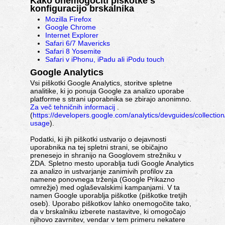
Kako onemogočiti piškotke s
konfiguracijo brskalnika
Mozilla Firefox
Google Chrome
Internet Explorer
Safari 6/7 Mavericks
Safari 8 Yosemite
Safari v iPhonu, iPadu ali iPodu touch
Google Analytics
Vsi piškotki Google Analytics, storitve spletne
analitike, ki jo ponuja Google za analizo uporabe
platforme s strani uporabnika se zbirajo anonimno.
Za več tehničnih informacij
.
(
https://developers.google.com/analytics/devguides/collection/
usage
).
Podatki, ki jih piškotki ustvarijo o dejavnosti
uporabnika na tej spletni strani, se običajno
prenesejo in shranijo na Googlovem strežniku v
ZDA. Spletno mesto uporablja tudi Google Analytics
za analizo in ustvarjanje zanimivih profilov za
namene ponovnega trženja (Google Prikazno
omrežje) med oglaševalskimi kampanjami. V ta
namen Google uporablja piškotke (piškotke tretjih
oseb). Uporabo piškotkov lahko onemogočite tako,
da v brskalniku izberete nastavitve, ki omogočajo
njihovo zavrnitev, vendar v tem primeru nekatere