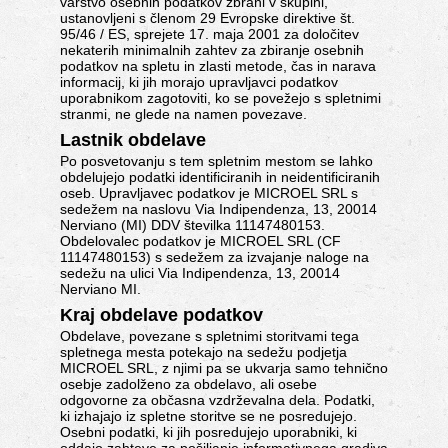
varstvo osebnih podatkov zbrani v skupini,
ustanovljeni s členom 29 Evropske direktive št.
95/46 / ES, sprejete 17. maja 2001 za določitev
nekaterih minimalnih zahtev za zbiranje osebnih
podatkov na spletu in zlasti metode, čas in narava
informacij, ki jih morajo upravljavci podatkov
uporabnikom zagotoviti, ko se povežejo s spletnimi
stranmi, ne glede na namen povezave.
Lastnik obdelave
Po posvetovanju s tem spletnim mestom se lahko
obdelujejo podatki identificiranih in neidentificiranih
oseb. Upravljavec podatkov je MICROEL SRL s
sedežem na naslovu Via Indipendenza, 13, 20014
Nerviano (MI) DDV številka 11147480153.
Obdelovalec podatkov je MICROEL SRL (CF
11147480153) s sedežem za izvajanje naloge na
sedežu na ulici Via Indipendenza, 13, 20014
Nerviano MI.
Kraj obdelave podatkov
Obdelave, povezane s spletnimi storitvami tega
spletnega mesta potekajo na sedežu podjetja
MICROEL SRL, z njimi pa se ukvarja samo tehnično
osebje zadolženo za obdelavo, ali osebe
odgovorne za občasna vzdrževalna dela. Podatki,
ki izhajajo iz spletne storitve se ne posredujejo.
Osebni podatki, ki jih posredujejo uporabniki, ki