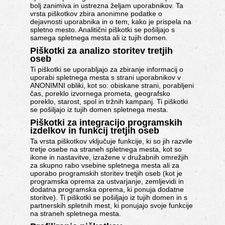
bolj zanimiva in ustrezna željam uporabnikov. Ta
vrsta piškotkov zbira anonimne podatke o
dejavnosti uporabnika in o tem, kako je prispela na
spletno mesto. Analitični piškotki se pošiljajo s
samega spletnega mesta ali iz tujih domen.
Piškotki za analizo storitev tretjih
oseb
Ti piškotki se uporabljajo za zbiranje informacij o
uporabi spletnega mesta s strani uporabnikov v
ANONIMNI obliki, kot so: obiskane strani, porabljeni
čas, poreklo izvornega prometa, geografsko
poreklo, starost, spol in tržnih kampanj. Ti piškotki
se pošiljajo iz tujih domen spletnega mesta.
Piškotki za integracijo programskih
izdelkov in funkcij tretjih oseb
Ta vrsta piškotkov vključuje funkcije, ki so jih razvile
tretje osebe na straneh spletnega mesta, kot so
ikone in nastavitve, izražene v družabnih omrežjih
za skupno rabo vsebine spletnega mesta ali za
uporabo programskih storitev tretjih oseb (kot je
programska oprema za ustvarjanje, zemljevidi in
dodatna programska oprema, ki ponuja dodatne
storitve). Ti piškotki se pošiljajo iz tujih domen in s
partnerskih spletnih mest, ki ponujajo svoje funkcije
na straneh spletnega mesta.