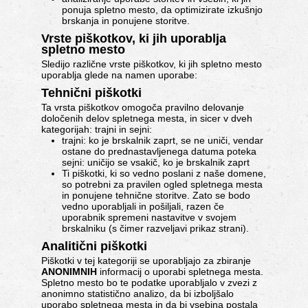
ponuja spletno mesto, da optimizirate izkušnjo
brskanja in ponujene storitve.
Vrste piškotkov, ki jih uporablja
spletno mesto
Sledijo različne vrste piškotkov, ki jih spletno mesto
uporablja glede na namen uporabe:
Tehnični piškotki
Ta vrsta piškotkov omogoča pravilno delovanje
določenih delov spletnega mesta, in sicer v dveh
kategorijah: trajni in sejni:
trajni: ko je brskalnik zaprt, se ne uniči, vendar
ostane do prednastavljenega datuma poteka
sejni: uničijo se vsakič, ko je brskalnik zaprt
Ti piškotki, ki so vedno poslani z naše domene,
so potrebni za pravilen ogled spletnega mesta
in ponujene tehnične storitve. Zato se bodo
vedno uporabljali in pošiljali, razen če
uporabnik spremeni nastavitve v svojem
brskalniku (s čimer razveljavi prikaz strani).
Analitični piškotki
Piškotki v tej kategoriji se uporabljajo za zbiranje
ANONIMNIH
informacij o uporabi spletnega mesta.
Spletno mesto bo te podatke uporabljalo v zvezi z
anonimno statistično analizo, da bi izboljšalo
uporabo spletnega mesta in da bi vsebina postala