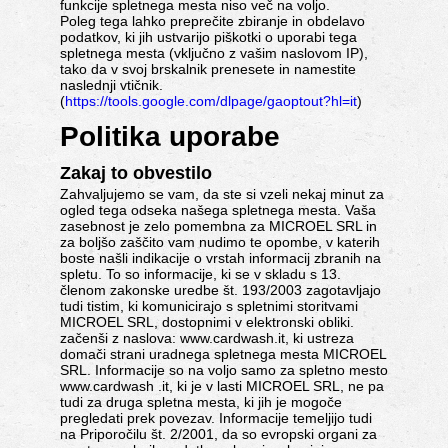
funkcije spletnega mesta niso več na voljo.
Poleg tega lahko preprečite zbiranje in obdelavo
podatkov, ki jih ustvarijo piškotki o uporabi tega
spletnega mesta (vključno z vašim naslovom IP),
tako da v svoj brskalnik prenesete in namestite
naslednji vtičnik.
(
https://tools.google.com/dlpage/gaoptout?hl=it
)
Politika uporabe
Zakaj to obvestilo
Zahvaljujemo se vam, da ste si vzeli nekaj minut za
ogled tega odseka našega spletnega mesta. Vaša
zasebnost je zelo pomembna za MICROEL SRL in
za boljšo zaščito vam nudimo te opombe, v katerih
boste našli indikacije o vrstah informacij zbranih na
spletu. To so informacije, ki se v skladu s 13.
členom zakonske uredbe št. 193/2003 zagotavljajo
tudi tistim, ki komunicirajo s spletnimi storitvami
MICROEL SRL, dostopnimi v elektronski obliki.
začenši z naslova: www.cardwash.it, ki ustreza
domači strani uradnega spletnega mesta MICROEL
SRL. Informacije so na voljo samo za spletno mesto
www.cardwash .it, ki je v lasti MICROEL SRL, ne pa
tudi za druga spletna mesta, ki jih je mogoče
pregledati prek povezav. Informacije temeljijo tudi
na Priporočilu št. 2/2001, da so evropski organi za