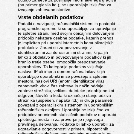
oddajo zahteve za pošiljanje informativnega gradiva
(na primer glasila itd.), se uporabljajo izključno za
izvajanje zahtevane storitve.
Vrste obdelanih podatkov
Podatki o navigaciji, računalniški sistemi in postopki
programske opreme ki se uporabljajo za upravljanje
te spletne strani, med svojim običajnim delovanjem
pridobijo nekatere osebne podatke, katerih prenos
je impliciten pri uporabi internetnih komunikacijskih
protokolov. Zbrani so za povezovanje z
identificiranimi zainteresiranimi stranmi, ki pa jih
lahko z obdelavo in povezovanjem podatkov ki jih
hranijo tretje osebe, omogočila prepoznavanje
uporabnikov. Ta kategorija podatkov vključuje
naslove IP ali imena domen računalnikov ki jih
uporabljajo uporabniki in se povežejo s spletnim
mestom, naslovi URI (enotni identifikator vira)
zahtevanih virov, čas zahteve in način oddaje
zahteve strežniku, velikost datoteke pridobljene kot
odgovor, številčna koda ki označuje stanje odziva
strežnika (uspešen, napaka itd.) in drugi parametri
povezani z operacijskim sistemom in uporabniškim
računalniškim okoljem. Uporablja se izključno za
pridobitev anonimnih statističnih podatkov o uporabi
spletnega mesta in za preverjanje njegovega
pravilnega delovanja. Podatke bi lahko uporabili za
ugotavljanje odgovornosti v primeru hipotetičnih
računalniških zločinov nad spletnim mestom le na