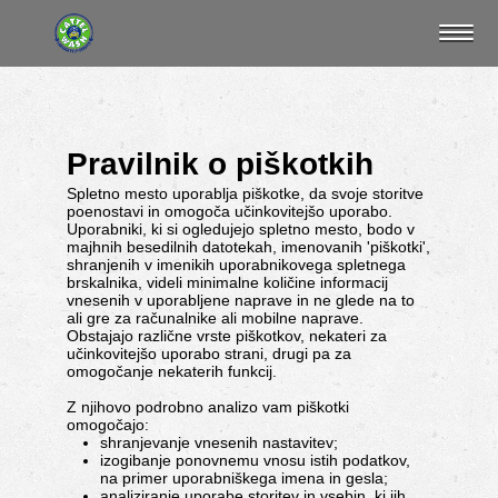
Pravilnik o piškotkih
Spletno mesto uporablja piškotke, da svoje storitve
poenostavi in omogoča ​​učinkovitejšo uporabo.
Uporabniki, ki si ogledujejo spletno mesto, bodo v
majhnih besedilnih datotekah, imenovanih 'piškotki',
shranjenih v imenikih uporabnikovega spletnega
brskalnika, videli minimalne količine informacij
vnesenih v uporabljene naprave in ne glede na to
ali gre za računalnike ali mobilne naprave.
Obstajajo različne vrste piškotkov, nekateri za
učinkovitejšo uporabo strani, drugi pa za
omogočanje nekaterih funkcij.
Z njihovo podrobno analizo vam piškotki
omogočajo:
shranjevanje vnesenih nastavitev;
izogibanje ponovnemu vnosu istih podatkov,
na primer uporabniškega imena in gesla;
analiziranje uporabe storitev in vsebin, ki jih