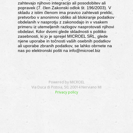
zahtevajo njihovo integracijo ali posodobitev ali
popravek (7. člen Zakonski odlok št. 196/2003). V
skladu z istim členom ima pravico zahtevati preklic,
pretvorbo v anonimno obliko ali blokiranje podatkov
obdelanih v nasprotju z zakonodajo in v vsakem
primeru iz utemeljenih razlogov nasprotovati njihovi
obdelavi. Kdor dvomi glede skladnosti s politiko
zasebnosti, ki jo je sprejel MICROEL SRL, glede
njene uporabe in točnosti vaših osebnih podatkov
ali uporabe zbranih podatkov, se lahko obrnete na
nas po elektronski pošti na info@microel.biz
Powered by MICROEL
Via Duca di Pistoia, 50, 20014 Nerviano MI
Privacy policy